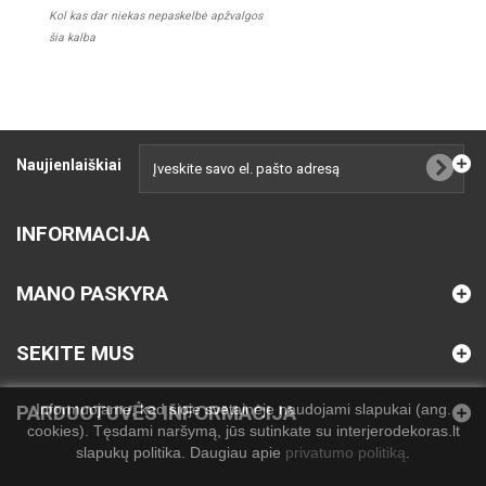
Kol kas dar niekas nepaskelbė apžvalgos
šia kalba
Naujienlaiškiai
INFORMACIJA
MANO PASKYRA
SEKITE MUS
Informuojame, kad šioje svetainėje naudojami slapukai (ang.
PARDUOTUVĖS INFORMACIJA
cookies). Tęsdami naršymą, jūs sutinkate su interjerodekoras.lt
slapukų politika. Daugiau apie
privatumo politiką
.