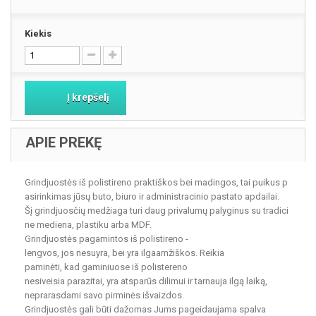
Kiekis
Į krepšelį
APIE PREKĘ
Grindjuostės iš polistireno praktiškos bei madingos, tai puikus p
asirinkimas jūsų buto, biuro ir administracinio pastato apdailai.
Šį grindjuosčių medžiaga turi daug privalumų palyginus su tradici
ne mediena, plastiku arba MDF.
Grindjuostės pagamintos iš polistireno -
lengvos, jos nesuyra, bei yra ilgaamžiškos. Reikia
paminėti, kad gaminiuose iš polistereno
nesiveisia parazitai, yra atsparūs dilimui ir tarnauja ilgą laiką,
neprarasdami savo pirminės išvaizdos.
Grindjuostės gali būti dažomas Jums pageidaujama spalva