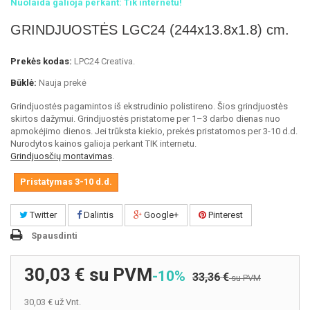
Nuolaida galioja perkant: Tik internetu!
GRINDJUOSTĖS LGC24 (244x13.8x1.8) cm.
Prekės kodas:
LPC24 Creativa.
Būklė:
Nauja prekė
Grindjuostės pagamintos iš ekstrudinio polistireno. Šios grindjuostės
skirtos dažymui. Grindjuostės pristatome per 1–3 darbo dienas nuo
apmokėjimo dienos. Jei trūksta kiekio, prekės pristatomos per 3-10 d.d.
Nurodytos kainos galioja perkant TIK internetu.
Grindjuosčių montavimas
.
Pristatymas 3-10 d.d.
Twitter
Dalintis
Google+
Pinterest
Spausdinti
30,03 €
su PVM
-10%
33,36 €
su PVM
30,03 €
už Vnt.