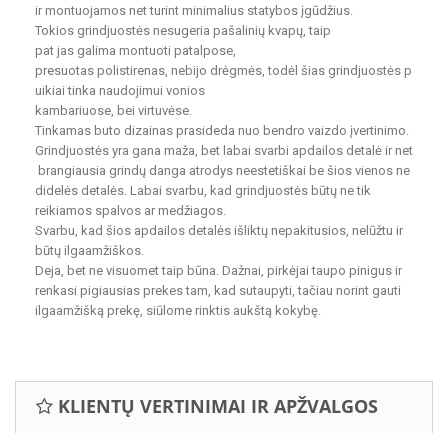
ir montuojamos net turint minimalius statybos įgūdžius.
Tokios grindjuostės nesugeria pašalinių kvapų, taip
pat jas galima montuoti patalpose,
presuotas polistirenas, nebijo drėgmės, todėl šias grindjuostės p
uikiai tinka naudojimui vonios
kambariuose, bei virtuvėse.
Tinkamas buto dizainas prasideda nuo bendro vaizdo įvertinimo.
Grindjuostės yra gana maža, bet labai svarbi apdailos detalė ir net
brangiausia grindų danga atrodys neestetiškai be šios vienos ne
didelės detalės. Labai svarbu, kad grindjuostės būtų ne tik
reikiamos spalvos ar medžiagos.
Svarbu, kad šios apdailos detalės išliktų nepakitusios, nelūžtu ir
būtų ilgaamžiškos.
Deja, bet ne visuomet taip būna. Dažnai, pirkėjai taupo pinigus ir
renkasi pigiausias prekes tam, kad sutaupyti, tačiau norint gauti
ilgaamžišką prekę, siūlome rinktis aukštą kokybę.
KLIENTŲ VERTINIMAI IR APŽVALGOS