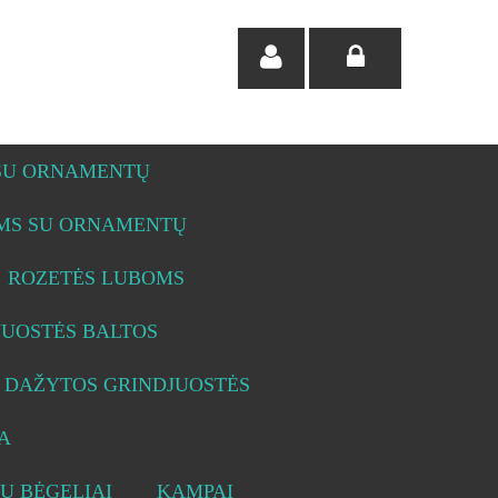
 SU ORNAMENTŲ
OMS SU ORNAMENTŲ
ROZETĖS LUBOMS
JUOSTĖS BALTOS
DAŽYTOS GRINDJUOSTĖS
A
Ų BĖGELIAI
KAMPAI