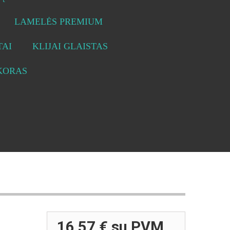
LAMELĖS PREMIUM
AI
KLIJAI GLAISTAS
KORAS
16,57 €
su PVM