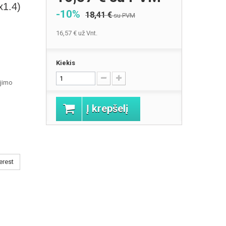
1.4)
-10%
18,41 €
su PVM
16,57 €
už Vnt.
Kiekis
jimo
Į krepšelį
erest