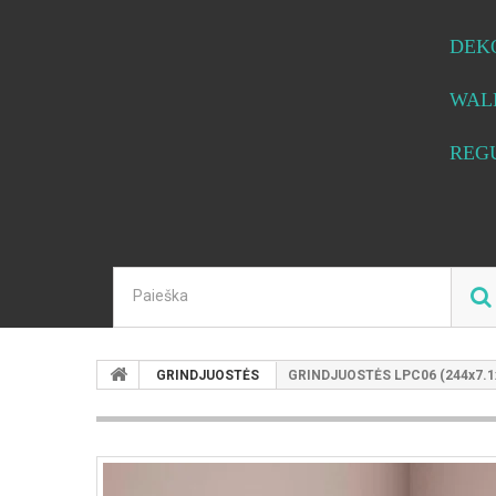
DEK
WAL
REG
GRINDJUOSTĖS
GRINDJUOSTĖS LPC06 (244x7.1x