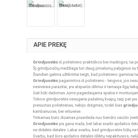
APIE PREKĘ
Grindjuostės
iš polistireno praktiškos bei madingos, tai p
Šį grindjuosčių medžiaga turi daug privalumų palyginus su 
Šiandien galima užtikrintai teigti, kad polistireno gaminiai
Grindjuostės
pagamintos iš polistireno - lengvos, jos nesu
nesiveisia parazitai, yra atsparūs dilimui ir tarnauja ilgą l
Gali būti dažomas Jums pageidaujama spalva ir montuojamo
Tokios grindjuostės nesugeria pašalinių kvapų, taip pat ja
presuotas polistirenas, nebijo drėgmės, todėl šias
grindju
kambariuose, bei virtuvėse.
Tinkamas buto dizainas prasideda nuo bendro vaizdo įvert
Grindjuostės
yra gana maža, bet labai svarbi apdailos deta
ne didelės detalės. Labai svarbu, kad grindjuostės būtų ne
Svarbu, kad šios apdailos detalės išliktų nepakitusios, nelū