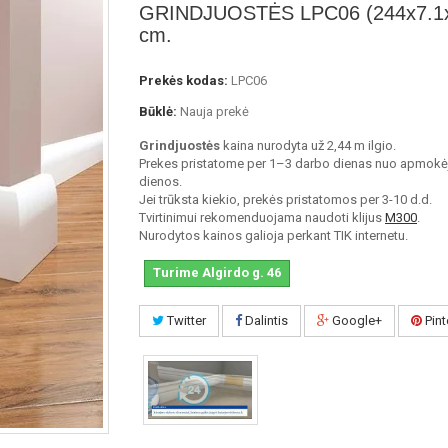
GRINDJUOSTĖS LPC06 (244x7.1x
cm.
Prekės kodas:
LPC06
Būklė:
Nauja prekė
Grindjuostės
kaina nurodyta už 2,44 m ilgio.
Prekes pristatome per 1–3 darbo dienas nuo apmokė
dienos.
Jei trūksta kiekio, prekės pristatomos per 3-10 d.d.
Tvirtinimui rekomenduojama naudoti klijus
M300
.
Nurodytos kainos galioja perkant TIK internetu.
Turime Algirdo g. 46
Twitter
Dalintis
Google+
Pint