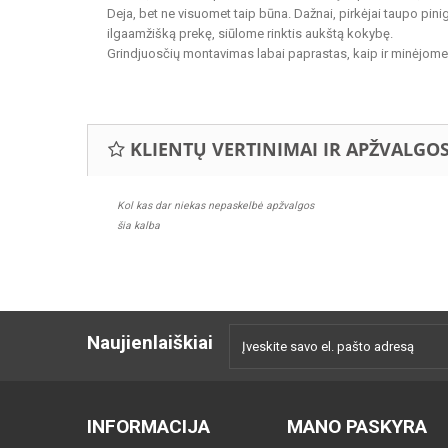
Deja, bet ne visuomet taip būna. Dažnai, pirkėjai taupo pinig
ilgaamžišką prekę, siūlome rinktis aukštą kokybę.
Grindjuosčių montavimas labai paprastas, kaip ir minėjome, 
KLIENTŲ VERTINIMAI IR APŽVALGO
Kol kas dar niekas nepaskelbė apžvalgos
šia kalba
Naujienlaiškiai
INFORMACIJA
MANO PASKYRA