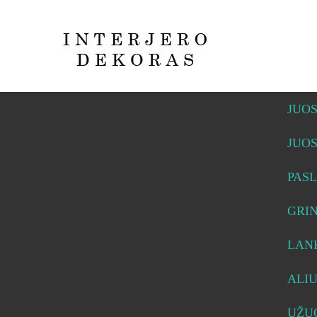
JUO
JUO
PASL
GRI
LAN
ALI
UŽUO