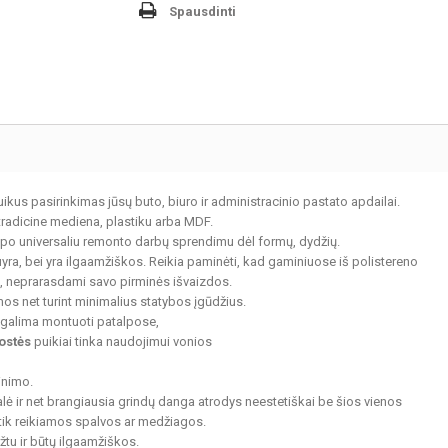
Spausdinti
uikus pasirinkimas jūsų buto, biuro ir administracinio pastato apdailai.
tradicine mediena, plastiku arba MDF.
 tapo universaliu remonto darbų sprendimu dėl formų, dydžių.
yra, bei yra ilgaamžiškos. Reikia paminėti, kad gaminiuose iš polistereno
aiką, neprarasdami savo pirminės išvaizdos.
s net turint minimalius statybos įgūdžius.
s galima montuoti patalpose,
ostės
puikiai tinka naudojimui vonios
inimo.
lė ir net brangiausia grindų danga atrodys neestetiškai be šios vienos
 tik reikiamos spalvos ar medžiagos.
žtu ir būtų ilgaamžiškos.