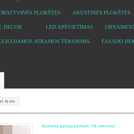
ORATYVINĖS PLOKŠTĖS
AKUSTINĖS PLOKŠTĖS
L DECOR
LED APŠVIETIMAS
ORNAMENT
ULIUOJAMOS ATRAMOS TERASOMS
FASADO DE
1.4) cm.
Nuolaida galioja perkant: Tik internetu!