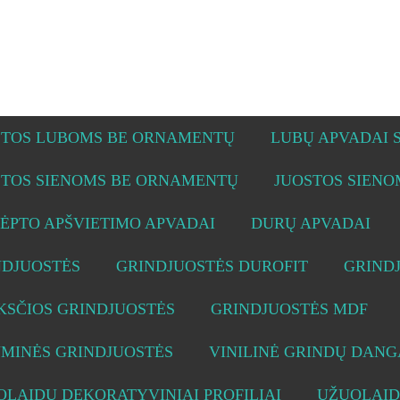
STOS LUBOMS BE ORNAMENTŲ
LUBŲ APVADAI
STOS SIENOMS BE ORNAMENTŲ
JUOSTOS SIEN
ĖPTO APŠVIETIMO APVADAI
DURŲ APVADAI
NDJUOSTĖS
GRINDJUOSTĖS DUROFIT
GRIND
KSČIOS GRINDJUOSTĖS
GRINDJUOSTĖS MDF
UMINĖS GRINDJUOSTĖS
VINILINĖ GRINDŲ DANG
LAIDŲ DEKORATYVINIAI PROFILIAI
UŽUOLAID