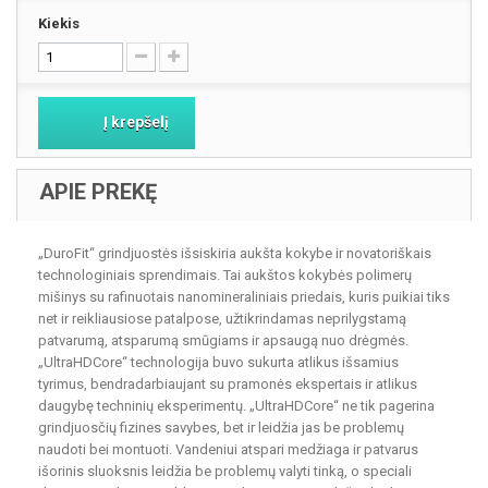
Kiekis
Į krepšelį
APIE PREKĘ
„DuroFit“ grindjuostės išsiskiria aukšta kokybe ir novatoriškais
technologiniais sprendimais. Tai aukštos kokybės polimerų
mišinys su rafinuotais nanomineraliniais priedais, kuris puikiai tiks
net ir reikliausiose patalpose, užtikrindamas neprilygstamą
patvarumą, atsparumą smūgiams ir apsaugą nuo drėgmės.
„UltraHDCore“ technologija buvo sukurta atlikus išsamius
tyrimus, bendradarbiaujant su pramonės ekspertais ir atlikus
daugybę techninių eksperimentų. „UltraHDCore“ ne tik pagerina
grindjuosčių fizines savybes, bet ir leidžia jas be problemų
naudoti bei montuoti. Vandeniui atspari medžiaga ir patvarus
išorinis sluoksnis leidžia be problemų valyti tinką, o speciali