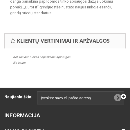
danga panaikina papildomos tinko apsaugos dažų sluoksniu
poreikį. „DuroFit“ grindjuostės nustato naujus rinkoje esančių
grindų priedų standartus.
KLIENTŲ VERTINIMAI IR APŽVALGOS
Kol kas dar niekas nepaskelbė apžvalgos
šia kalba
Naujienlaiškiai
INFORMACIJA