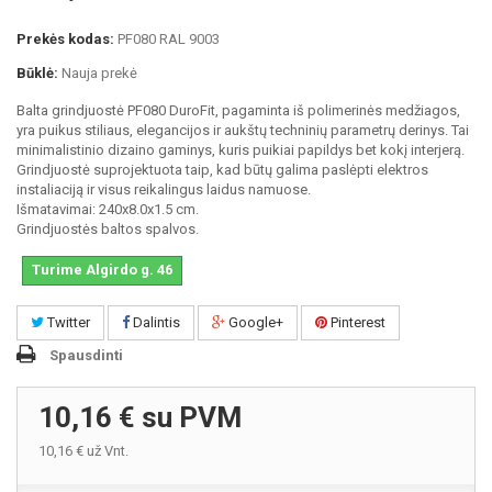
Prekės kodas:
PF080 RAL 9003
Būklė:
Nauja prekė
Balta grindjuostė PF080 DuroFit, pagaminta iš polimerinės medžiagos,
yra puikus stiliaus, elegancijos ir aukštų techninių parametrų derinys. Tai
minimalistinio dizaino gaminys, kuris puikiai papildys bet kokį interjerą.
Grindjuostė suprojektuota taip, kad būtų galima paslėpti elektros
instaliaciją ir visus reikalingus laidus namuose.
Išmatavimai: 240x8.0x1.5 cm.
Grindjuostės baltos spalvos.
Turime Algirdo g. 46
Twitter
Dalintis
Google+
Pinterest
Spausdinti
10,16 €
su PVM
10,16 €
už Vnt.