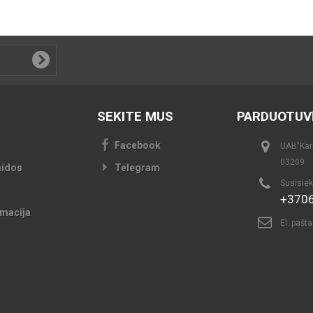
SEKITE MUS
PARDUOTUV
Facebook
UAB"Kari
03209
aidos
Telegram
Susisiek
+370
macija
El. pašt