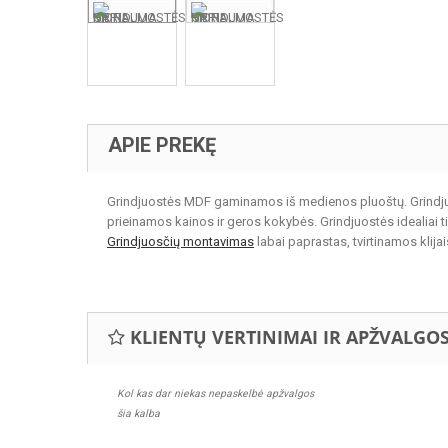
APIE PREKĘ
Grindjuostės MDF gaminamos iš medienos pluoštų. Grindjuos
prieinamos kainos ir geros kokybės. Grindjuostės idealiai t
Grindjuosčių montavimas
labai paprastas, tvirtinamos klijai
KLIENTŲ VERTINIMAI IR APŽVALGO
Kol kas dar niekas nepaskelbė apžvalgos
šia kalba