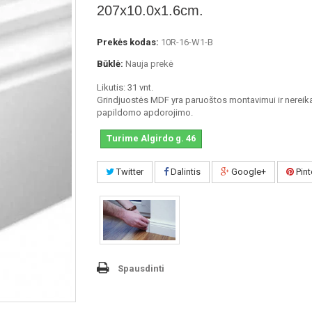
207x10.0x1.6cm.
Prekės kodas:
10R-16-W1-B
Būklė:
Nauja prekė
Likutis: 31 vnt.
Grindjuostės MDF yra paruoštos montavimui ir nereik
papildomo apdorojimo.
Turime Algirdo g. 46
Twitter
Dalintis
Google+
Pint
Spausdinti