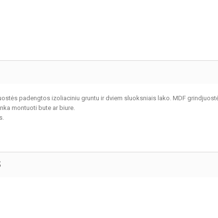
tės padengtos izoliaciniu gruntu ir dviem sluoksniais lako. MDF grindjuostė
inka montuoti bute ar biure.
s.
S