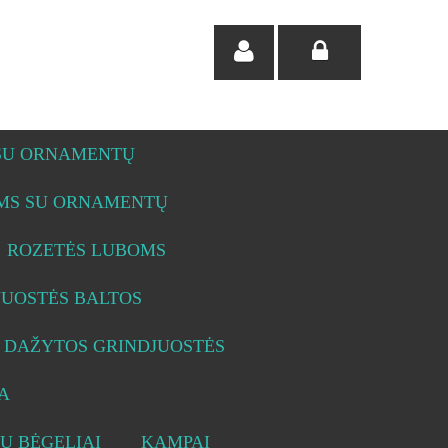
 SU ORNAMENTŲ
OMS SU ORNAMENTŲ
ROZETĖS LUBOMS
JUOSTĖS BALTOS
DAŽYTOS GRINDJUOSTĖS
A
Ų BĖGELIAI
KAMPAI