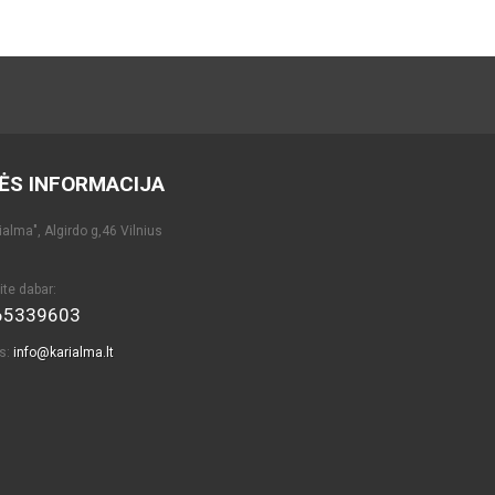
ĖS INFORMACIJA
alma", Algirdo g,46 Vilnius
ite dabar:
65339603
as:
info@karialma.lt