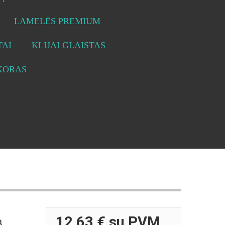
LAMELĖS PREMIUM
AI
KLIJAI GLAISTAS
KORAS
12,63 €
su PVM
a