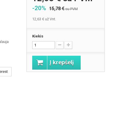
-20%
15,78 €
su PVM
12,63 €
už Vnt.
Kiekis
alauja
Į krepšelį
erest