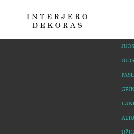
JUO
JUO
PASL
GRI
LAN
ALI
UŽUO