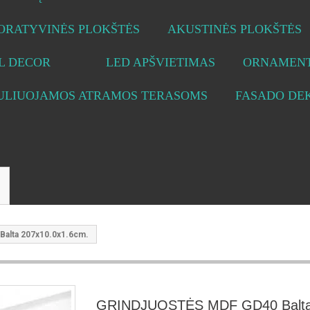
ORATYVINĖS PLOKŠTĖS
AKUSTINĖS PLOKŠTĖS
L DECOR
LED APŠVIETIMAS
ORNAMENT
ULIUOJAMOS ATRAMOS TERASOMS
FASADO DE
alta 207x10.0x1.6cm.
GRINDJUOSTĖS MDF GD40 Balt