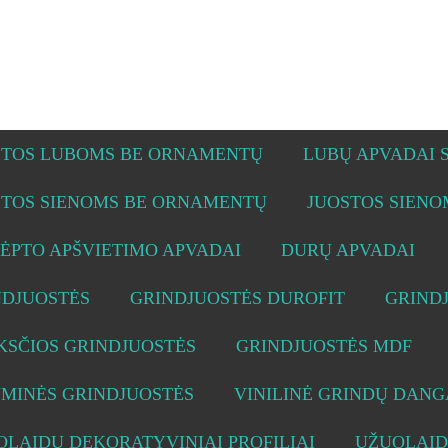
STOS LUBOMS BE ORNAMENTŲ
LUBŲ APVADAI
STOS SIENOMS BE ORNAMENTŲ
JUOSTOS SIEN
ĖPTO APŠVIETIMO APVADAI
DURŲ APVADAI
NDJUOSTĖS
GRINDJUOSTĖS DUROFIT
GRIND
KSČIOS GRINDJUOSTĖS
GRINDJUOSTĖS MDF
UMINĖS GRINDJUOSTĖS
VINILINĖ GRINDŲ DANG
LAIDŲ DEKORATYVINIAI PROFILIAI
UŽUOLAID