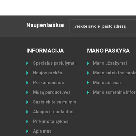
Naujienlaiškiai
INFORMACIJA
MANO PASKYRA
Specialūs pasiūlymai
Mano užsakymai
Naujos prekės
Mano suteiktos nuol
Perkamiausios
Mano adresai
Mūsų parduotuvės
Mano asmeninė infor
Susisiekite su mumis
Akcijos ir nuolaidos
Pirkimo taisyklės
Apie mus