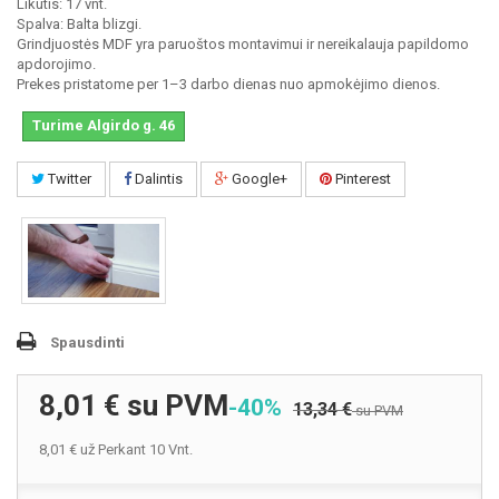
Likutis: 17 vnt.
Spalva: Balta blizgi.
Grindjuostės MDF yra paruoštos montavimui ir nereikalauja papildomo
apdorojimo.
Prekes pristatome per 1–3 darbo dienas nuo apmokėjimo dienos.
Turime Algirdo g. 46
Twitter
Dalintis
Google+
Pinterest
Spausdinti
8,01 €
su PVM
-40%
13,34 €
su PVM
8,01 €
už Perkant 10 Vnt.