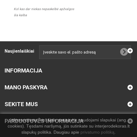
Kol kas dar niekas nepaskelbė apžvalgos
šia kalba
Naujienlaiškiai
INFORMACIJA
MANO PASKYRA
SEKITE MUS
Informuojame, kad šioje svetainėje naudojami slapukai (ang.
PARDUOTUVĖS INFORMACIJA
cookies). Tęsdami naršymą, jūs sutinkate su interjerodekoras.lt
slapukų politika. Daugiau apie
privatumo politiką
.