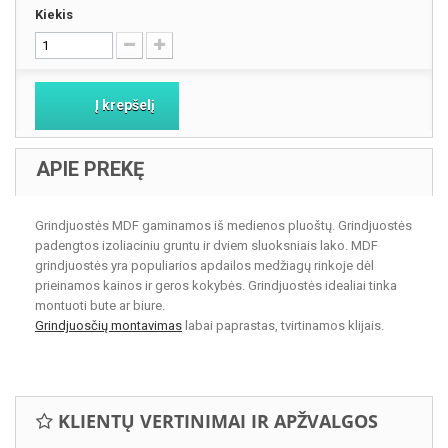
Kiekis
Į krepšelį
APIE PREKĘ
Grindjuostės MDF gaminamos iš medienos pluoštų. Grindjuostės
padengtos izoliaciniu gruntu ir dviem sluoksniais lako. MDF
grindjuostės yra populiarios apdailos medžiagų rinkoje dėl
prieinamos kainos ir geros kokybės. Grindjuostės idealiai tinka
montuoti bute ar biure.
Grindjuosčių montavimas
labai paprastas, tvirtinamos klijais.
KLIENTŲ VERTINIMAI IR APŽVALGOS