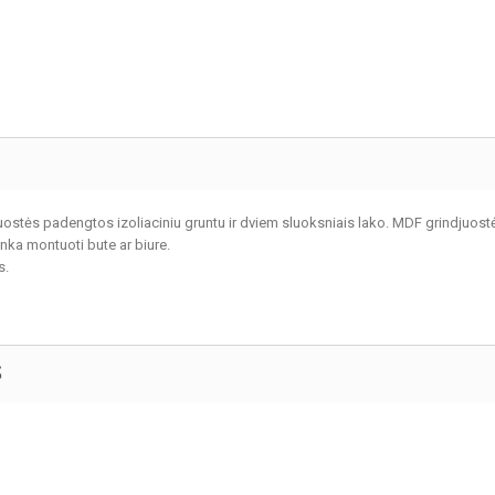
tės padengtos izoliaciniu gruntu ir dviem sluoksniais lako. MDF grindjuostė
inka montuoti bute ar biure.
s.
S