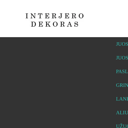
JUO
JUO
PASL
GRI
LAN
ALI
UŽUO