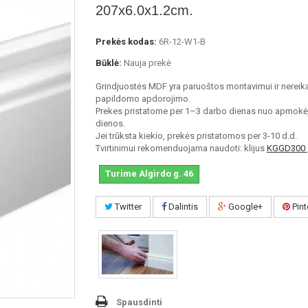
207x6.0x1.2cm.
Prekės kodas:
6R-12-W1-B
Būklė:
Nauja prekė
Grindjuostės MDF yra paruoštos montavimui ir nereik
papildomo apdorojimo.
Prekes pristatome per 1–3 darbo dienas nuo apmokė
dienos.
Jei trūksta kiekio, prekės pristatomos per 3-10 d.d.
Tvirtinimui rekomenduojama naudoti: klijus
KGGD300
Turime Algirdo g. 46
Twitter
Dalintis
Google+
Pint
Spausdinti