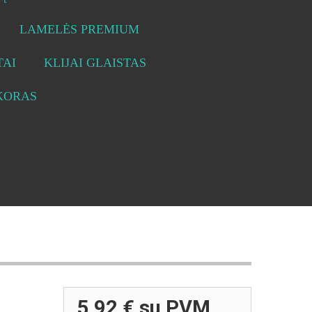
LAMELĖS PREMIUM
AI
KLIJAI GLAISTAS
KORAS
5,92 €
su PVM