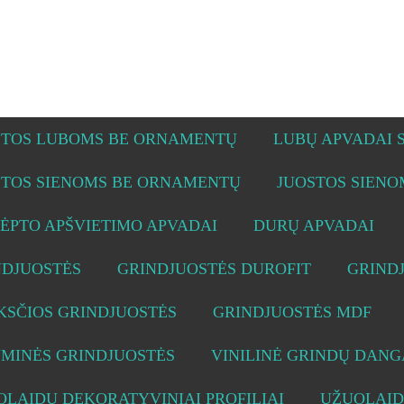
STOS LUBOMS BE ORNAMENTŲ
LUBŲ APVADAI
STOS SIENOMS BE ORNAMENTŲ
JUOSTOS SIEN
ĖPTO APŠVIETIMO APVADAI
DURŲ APVADAI
NDJUOSTĖS
GRINDJUOSTĖS DUROFIT
GRIND
KSČIOS GRINDJUOSTĖS
GRINDJUOSTĖS MDF
UMINĖS GRINDJUOSTĖS
VINILINĖ GRINDŲ DANG
LAIDŲ DEKORATYVINIAI PROFILIAI
UŽUOLAID