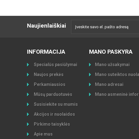
Naujienlaiškiai
INFORMACIJA
MANO PASKYRA
Specialūs pasiūlymai
Mano užsakymai
Naujos prekės
Mano suteiktos nuol
Perkamiausios
Mano adresai
Mūsų parduotuvės
Mano asmeninė infor
Susisiekite su mumis
Akcijos ir nuolaidos
Pirkimo taisyklės
Apie mus