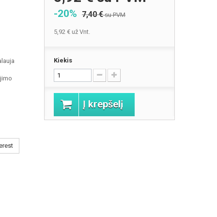
-20%
7,40 €
su PVM
5,92 €
už Vnt.
Kiekis
alauja
jimo
Į krepšelį
erest