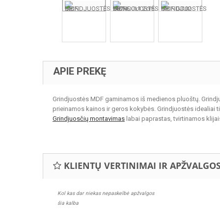
APIE PREKĘ
Grindjuostės MDF gaminamos iš medienos pluoštų. Grindjuos
prieinamos kainos ir geros kokybės. Grindjuostės idealiai t
Grindjuosčių montavimas
labai paprastas, tvirtinamos klijai
KLIENTŲ VERTINIMAI IR APŽVALGO
Kol kas dar niekas nepaskelbė apžvalgos
šia kalba