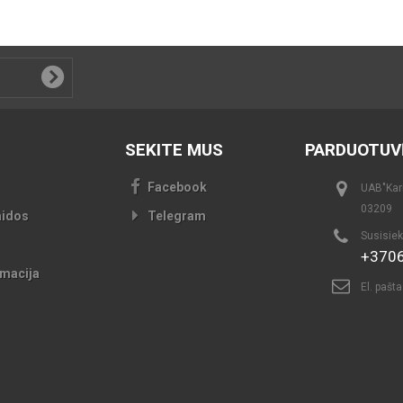
SEKITE MUS
PARDUOTUV
Facebook
UAB"Kari
03209
aidos
Telegram
Susisiek
+370
macija
El. pašt