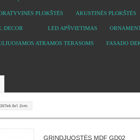
ORATYVINĖS PLOKŠTĖS
AKUSTINĖS PLOKŠTĖS
L DECOR
LED APŠVIETIMAS
ORNAMENT
ULIUOJAMOS ATRAMOS TERASOMS
FASADO DE
207x6.0x1.2cm.
GRINDJUOSTĖS MDF GD02