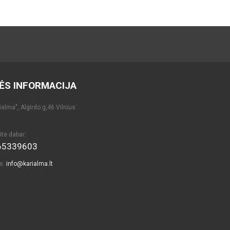
ĖS INFORMACIJA
alma", Algirdo g,46 Vilnius
ite dabar:
65339603
as:
info@karialma.lt