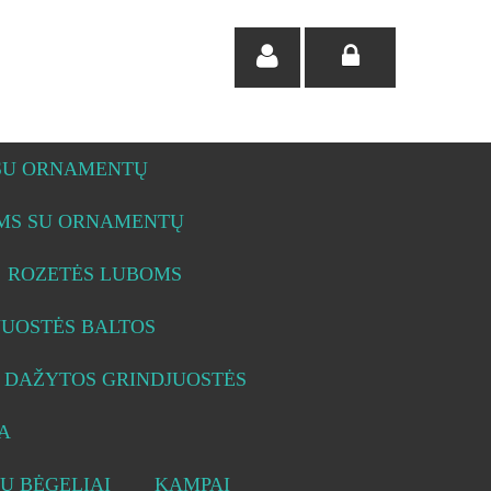
 SU ORNAMENTŲ
OMS SU ORNAMENTŲ
ROZETĖS LUBOMS
JUOSTĖS BALTOS
DAŽYTOS GRINDJUOSTĖS
A
Ų BĖGELIAI
KAMPAI