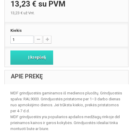
13,23 €
su PVM
13,23 €
už Vnt.
Kiekis
Į krepšelį
APIE PREKĘ
MDF grindjuostės gaminamos iš medienos pluoštų. Grindjuostės
spalva: RAL9003. Grindjuostės pristatome per 1–3 darbo dienas
nuo apmokėjimo dienos. Jei trūksta kiekio, prekės pristatomos
per 4-7 d.d.
MDF grindjuostės yra populiarios apdailos medžiagų rinkoje dėl
prieinamos kainos ir geros kokybės. Grindjuostės idealiai tinka
montuoti bute ar biure.