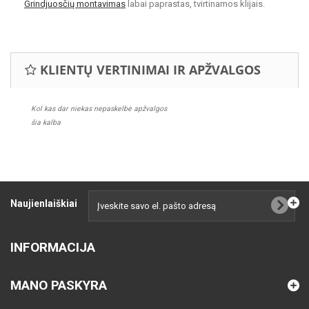
Grindjuosčių montavimas
labai paprastas, tvirtinamos klijais.
KLIENTŲ VERTINIMAI IR APŽVALGOS
Kol kas dar niekas nepaskelbė apžvalgos
šia kalba
Naujienlaiškiai
INFORMACIJA
MANO PASKYRA