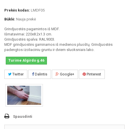
Prekės kodas:
LMDF05
Būklė:
Nauja prekė
Grindjuostės pagamintos iš MDF.
Išmatavimai: 220x8.2x1.3 cm.
Grindjuostės spalva: RAL9003.
MDF grindjuostės gaminamos iš medienos pluoštų. Grindjuostės
padengtos izoliaciniu gruntu ir dviem sluoksniais lako.
Turime Algirdo g.46
Twitter
Dalintis
Google+
Pinterest
Spausdinti