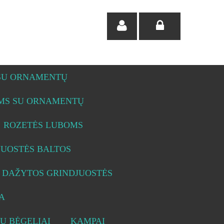
 SU ORNAMENTŲ
OMS SU ORNAMENTŲ
ROZETĖS LUBOMS
JUOSTĖS BALTOS
DAŽYTOS GRINDJUOSTĖS
A
Ų BĖGELIAI
KAMPAI