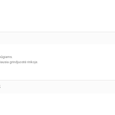
smūgiams.
iausia grindjuostė rinkoje.
S