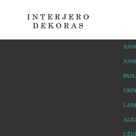
JUO
JUO
PASL
GRI
LAN
ALI
UŽUO