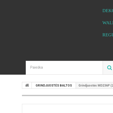
DEK
WAL
REG
GRINDJUOSTĖS BALTOS
Grindjuostės MD236P (2