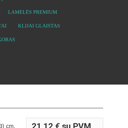
LAMELĖS PREMIUM
AI
KLIJAI GLAISTAS
KORAS
21,12 €
su PVM
3) cm.