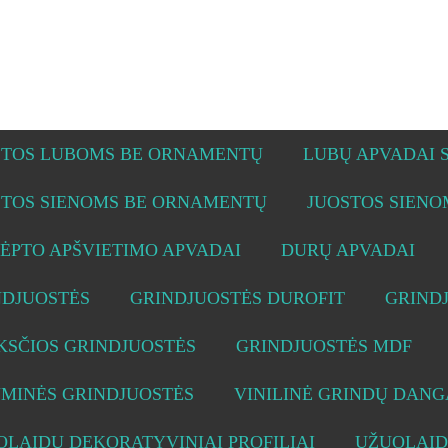
STOS LUBOMS BE ORNAMENTŲ
LUBŲ APVADAI
STOS SIENOMS BE ORNAMENTŲ
JUOSTOS SIEN
ĖPTO APŠVIETIMO APVADAI
DURŲ APVADAI
NDJUOSTĖS
GRINDJUOSTĖS DUROFIT
GRIND
KSČIOS GRINDJUOSTĖS
GRINDJUOSTĖS MDF
UMINĖS GRINDJUOSTĖS
VINILINĖ GRINDŲ DANG
LAIDŲ DEKORATYVINIAI PROFILIAI
UŽUOLAID