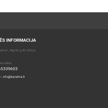
ĖS INFORMACIJA
alma", Algirdo g,46 Vilnius
ite dabar:
65339603
as:
info@karialma.lt