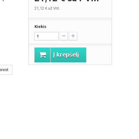
21,12 €
už Vnt.
Kiekis
Į krepšelį
erest