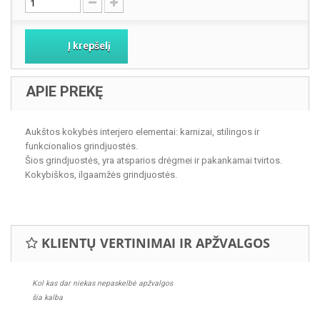
Į krepšelį
APIE PREKĘ
Aukštos kokybės interjero elementai: karnizai, stilingos ir
funkcionalios grindjuostės.
Šios grindjuostės, yra atsparios drėgmei ir pakankamai tvirtos.
Kokybiškos, ilgaamžės grindjuostės.
KLIENTŲ VERTINIMAI IR APŽVALGOS
Kol kas dar niekas nepaskelbė apžvalgos
šia kalba