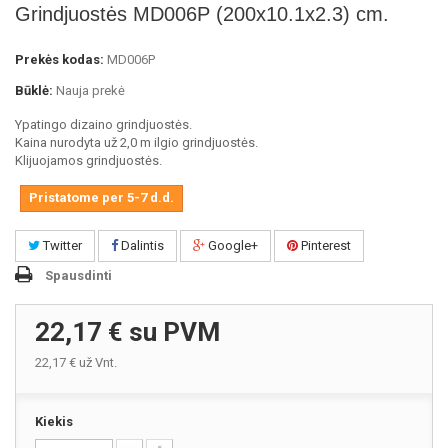
Grindjuostės MD006P (200x10.1x2.3) cm.
Prekės kodas:
MD006P
Būklė:
Nauja prekė
Ypatingo dizaino grindjuostės.
Kaina nurodyta už 2,0 m ilgio grindjuostės.
Klijuojamos grindjuostės.
Pristatome per 5-7 d.d.
Twitter
Dalintis
Google+
Pinterest
Spausdinti
22,17 €
su PVM
22,17 €
už Vnt.
Kiekis