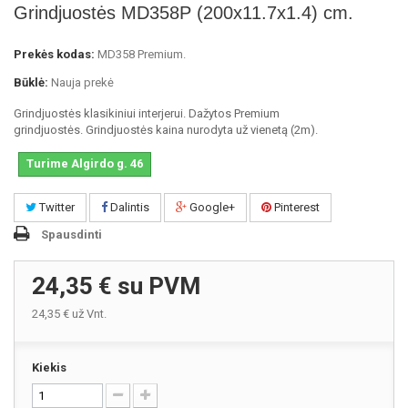
Grindjuostės MD358P (200x11.7x1.4) cm.
Prekės kodas:
MD358 Premium.
Būklė:
Nauja prekė
Grindjuostės klasikiniui interjerui. Dažytos Premium
grindjuostės. Grindjuostės kaina nurodyta už vienetą (2m).
Turime Algirdo g. 46
Twitter
Dalintis
Google+
Pinterest
Spausdinti
24,35 €
su PVM
24,35 €
už Vnt.
Kiekis