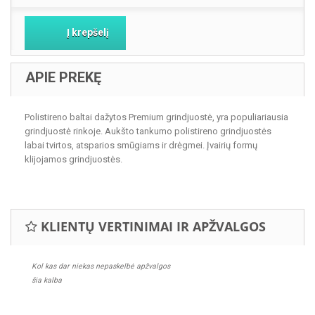
Į krepšelį
APIE PREKĘ
Polistireno baltai dažytos Premium grindjuostė, yra populiariausia
grindjuostė rinkoje. Aukšto tankumo polistireno grindjuostės
labai tvirtos, atsparios smūgiams ir drėgmei. Įvairių formų
klijojamos grindjuostės.
KLIENTŲ VERTINIMAI IR APŽVALGOS
Kol kas dar niekas nepaskelbė apžvalgos
šia kalba