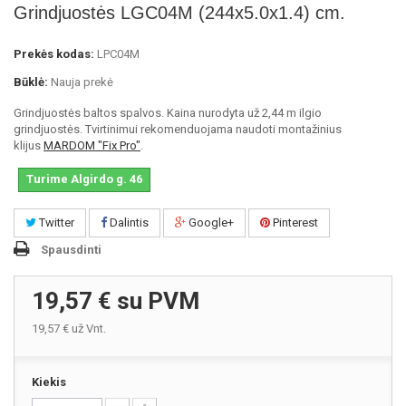
Grindjuostės LGC04M (244x5.0x1.4) cm.
Prekės kodas:
LPC04M
Būklė:
Nauja prekė
Grindjuostės baltos spalvos. Kaina nurodyta už 2,44 m ilgio
grindjuostės. Tvirtinimui rekomenduojama naudoti montažinius
klijus
MARDOM "Fix Pro"
.
Turime Algirdo g. 46
Twitter
Dalintis
Google+
Pinterest
Spausdinti
19,57 €
su PVM
19,57 €
už Vnt.
Kiekis