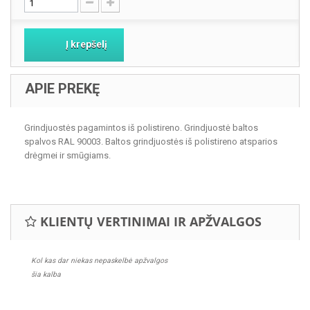
Į krepšelį
APIE PREKĘ
Grindjuostės pagamintos iš polistireno. Grindjuostė baltos
spalvos RAL 90003. Baltos grindjuostės iš polistireno atsparios
drėgmei ir smūgiams.
KLIENTŲ VERTINIMAI IR APŽVALGOS
Kol kas dar niekas nepaskelbė apžvalgos
šia kalba