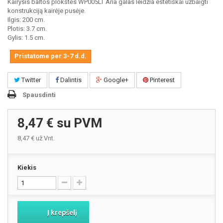
Kairysis baltos plokštės WP005LT Aria galas leidžia estetiškai užbaigti
konstrukciją kairėje pusėje.
Ilgis: 200 cm.
Plotis: 3.7 cm.
Gylis: 1.5 cm.
Pristatome per 3-7 d.d.
Twitter
Dalintis
Google+
Pinterest
Spausdinti
8,47 €
su PVM
8,47 €
už Vnt.
Kiekis
Į krepšelį