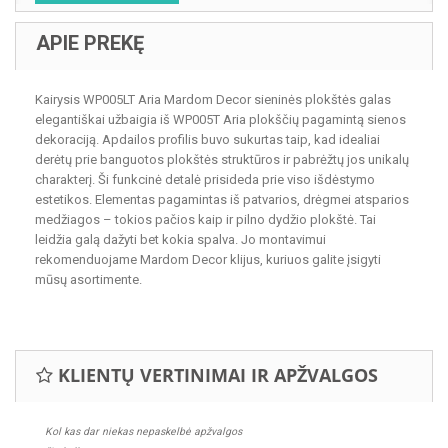
APIE PREKĘ
Kairysis WP005LT Aria Mardom Decor sieninės plokštės galas
elegantiškai užbaigia iš WP005T Aria plokščių pagamintą sienos
dekoraciją. Apdailos profilis buvo sukurtas taip, kad idealiai
derėtų prie banguotos plokštės struktūros ir pabrėžtų jos unikalų
charakterį. Ši funkcinė detalė prisideda prie viso išdėstymo
estetikos. Elementas pagamintas iš patvarios, drėgmei atsparios
medžiagos – tokios pačios kaip ir pilno dydžio plokštė. Tai
leidžia galą dažyti bet kokia spalva. Jo montavimui
rekomenduojame Mardom Decor klijus, kuriuos galite įsigyti
mūsų asortimente.
KLIENTŲ VERTINIMAI IR APŽVALGOS
Kol kas dar niekas nepaskelbė apžvalgos