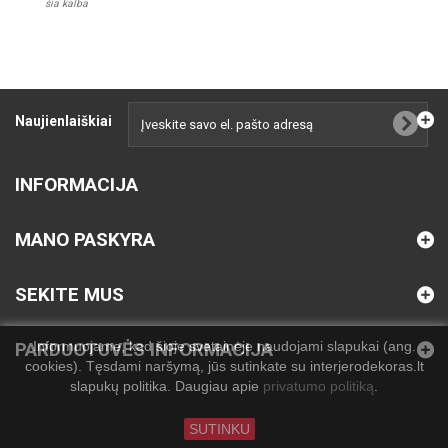
šia kalba
Naujienlaiškiai
INFORMACIJA
MANO PASKYRA
SEKITE MUS
Informuojame, kad šioje svetainėje naudojami slapukai (ang.
PARDUOTUVĖS INFORMACIJA
cookies). Tęsdami naršymą, jūs sutinkate su interjerodekoras.lt
slapukų politika. Daugiau apie
privatumo politiką
.
SUTINKU