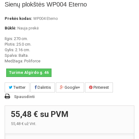
Sienų plokštės WP004 Eterno
Prekės kodas:
WP004 Eterno
Būklė:
Nauja prekė
Ilgis: 270 cm.
Plotis: 25.0 cm.
Gylis: 2.16 cm.
Spalva: Balta.
Medžiaga: Poliforce
Turime Algirdo g. 46
Twitter
Dalintis
Google+
Pinterest
Spausdinti
55,48 €
su PVM
55,48 €
už Vnt.