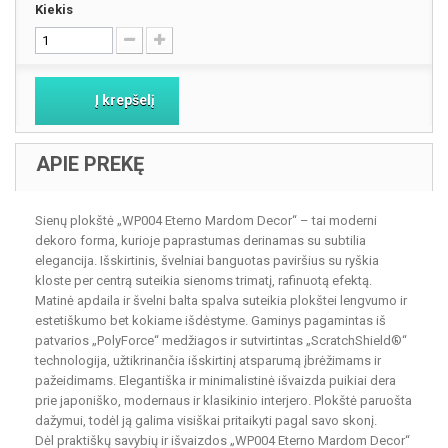
Kiekis
Į krepšelį
APIE PREKĘ
Sienų plokštė „WP004 Eterno Mardom Decor“ – tai moderni
dekoro forma, kurioje paprastumas derinamas su subtilia
elegancija. Išskirtinis, švelniai banguotas paviršius su ryškia
kloste per centrą suteikia sienoms trimatį, rafinuotą efektą.
Matinė apdaila ir švelni balta spalva suteikia plokštei lengvumo ir
estetiškumo bet kokiame išdėstyme. Gaminys pagamintas iš
patvarios „PolyForce“ medžiagos ir sutvirtintas „ScratchShield®“
technologija, užtikrinančia išskirtinį atsparumą įbrėžimams ir
pažeidimams. Elegantiška ir minimalistinė išvaizda puikiai dera
prie japoniško, modernaus ir klasikinio interjero. Plokštė paruošta
dažymui, todėl ją galima visiškai pritaikyti pagal savo skonį.
Dėl praktiškų savybių ir išvaizdos „WP004 Eterno Mardom Decor“