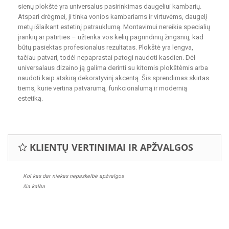
sienų plokštė yra universalus pasirinkimas daugeliui kambarių.
Atspari drėgmei, ji tinka vonios kambariams ir virtuvėms, daugelį
metų išlaikant estetinį patrauklumą. Montavimui nereikia specialių
įrankių ar patirties – užtenka vos kelių pagrindinių žingsnių, kad
būtų pasiektas profesionalus rezultatas. Plokštė yra lengva,
tačiau patvari, todėl nepaprastai patogi naudoti kasdien. Dėl
universalaus dizaino ją galima derinti su kitomis plokštėmis arba
naudoti kaip atskirą dekoratyvinį akcentą. Šis sprendimas skirtas
tiems, kurie vertina patvarumą, funkcionalumą ir modernią
estetiką.
KLIENTŲ VERTINIMAI IR APŽVALGOS
Kol kas dar niekas nepaskelbė apžvalgos
šia kalba