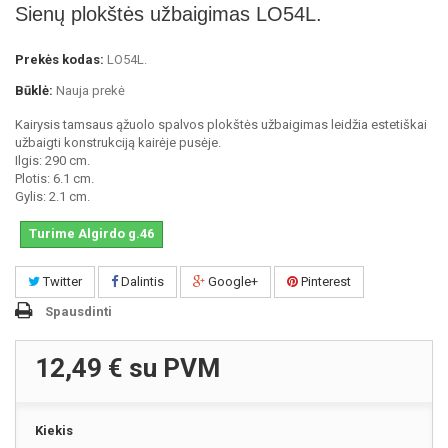
Sienų plokštės užbaigimas LO54L.
Prekės kodas:
LO54L.
Būklė:
Nauja prekė
Kairysis tamsaus ąžuolo spalvos plokštės užbaigimas leidžia estetiškai
užbaigti konstrukciją kairėje pusėje.
Ilgis: 290 cm.
Plotis: 6.1 cm.
Gylis: 2.1 cm.
Turime Algirdo g.46
Twitter
Dalintis
Google+
Pinterest
Spausdinti
12,49 €
su PVM
Kiekis