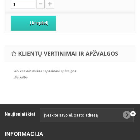
Į krepšelį
KLIENTŲ VERTINIMAI IR APŽVALGOS
Kol kas dar niekas nepaskelbė apžvalgos
šia kalba
Naujienlaiškiai
INFORMACIJA