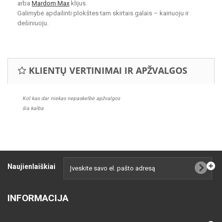
arba
Mardom Max
klijus.
Galimybė apdailinti plokštes tam skirtais galais – kairiuoju ir
dešiniuoju.
KLIENTŲ VERTINIMAI IR APŽVALGOS
Kol kas dar niekas nepaskelbė apžvalgos
šia kalba
Naujienlaiškiai
INFORMACIJA