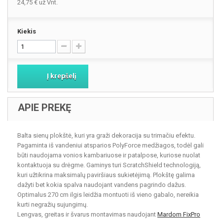
24,75 €
už Vnt.
Kiekis
Į krepšelį
APIE PREKĘ
Balta sienų plokštė, kuri yra graži dekoracija su trimačiu efektu.
Pagaminta iš vandeniui atsparios PolyForce medžiagos, todėl gali
būti naudojama vonios kambariuose ir patalpose, kuriose nuolat
kontaktuoja su drėgme. Gaminys turi ScratchShield technologiją,
kuri užtikrina maksimalų paviršiaus sukietėjimą. Plokštę galima
dažyti bet kokia spalva naudojant vandens pagrindo dažus.
Optimalus 270 cm ilgis leidžia montuoti iš vieno gabalo, nereikia
kurti negražių sujungimų.
Lengvas, greitas ir švarus montavimas naudojant
Mardom FixPro