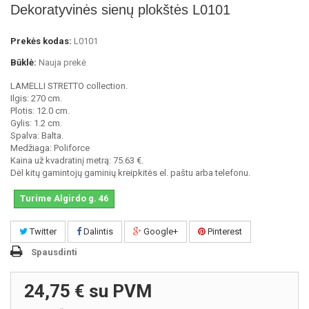
Dekoratyvinės sienų plokštės L0101
Prekės kodas:
L0101
Būklė:
Nauja prekė
LAMELLI STRETTO collection.
Ilgis: 270 cm.
Plotis: 12.0 cm.
Gylis: 1.2 cm.
Spalva: Balta.
Medžiaga: Poliforce
Kaina už kvadratinį metrą: 75.63 €.
Dėl kitų gamintojų gaminių kreipkitės el. paštu arba telefonu.
Turime Algirdo g. 46
Twitter
Dalintis
Google+
Pinterest
Spausdinti
24,75 €
su PVM