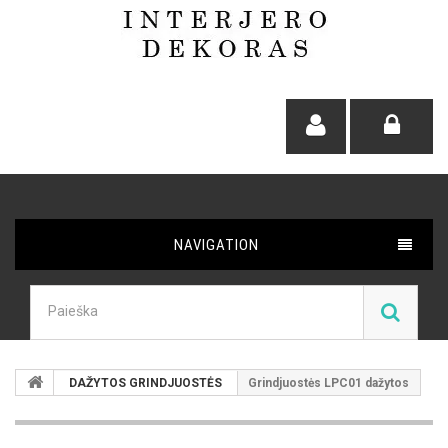
NAVIGATION
DAŽYTOS GRINDJUOSTĖS
Grindjuostės LPC01 dažytos