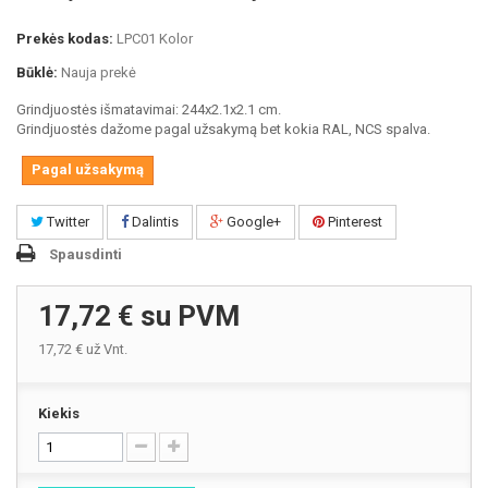
Prekės kodas:
LPC01 Kolor
Būklė:
Nauja prekė
Grindjuostės išmatavimai: 244x2.1x2.1 cm.
Grindjuostės dažome pagal užsakymą bet kokia RAL, NCS spalva.
Pagal užsakymą
Twitter
Dalintis
Google+
Pinterest
Spausdinti
17,72 €
su PVM
17,72 €
už Vnt.
Kiekis