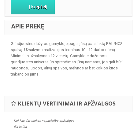
Į krepšelį
APIE PREKĘ
Grindjuostės dažytos gamykloje pagal jūsų pasirinktą RAL/NCS
spalvą. Užsakymo realizacijos terminas 10 - 12 darbo dienų.
Minimalus užsakymas 12 vienetų. Gamykloje dažomos
grindjuostės universalūs sprendimas jūsų namams, jos gali būti
raudonos, juodos, alivų spalvos, mėlynos ar bet kokios kitos
tinkančios jums.
KLIENTŲ VERTINIMAI IR APŽVALGOS
Kol kas dar niekas nepaskelbė apžvalgos
šia kalba