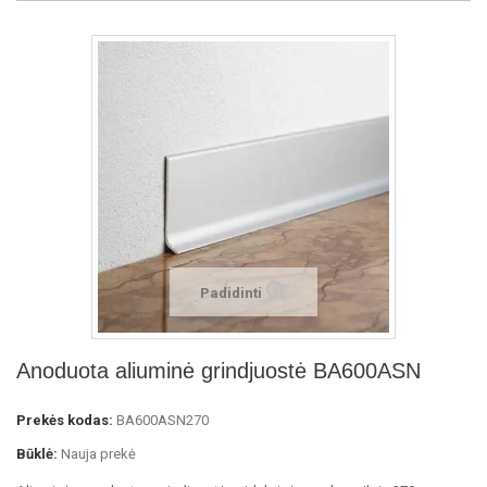
Padidinti
Anoduota aliuminė grindjuostė BA600ASN
Prekės kodas:
BA600ASN270
Būklė:
Nauja prekė