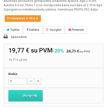
Aliuminės anoduotos grindjuostės sidabrinės spalvos. Ilgis 270 cm.
Aukštis 6.0 cm. Plotis 1.0 cm.Grindjuostės kaina nurodyta už 2.70 m ilgio.
Sujungiamos metalinių priedų sistema. Gamintojas PROFILITEC Italija.
Pristatymas 3-10 d.d.
Twitter
Dalintis
Google+
Pinterest
Spausdinti
19,77 €
su PVM
-20%
24,71 €
su PVM
19,77 €
už Vnt.
Kiekis
Į krepšelį