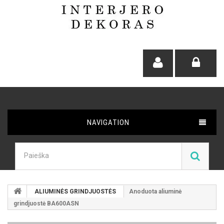
NAVIGATION
ALIUMINĖS GRINDJUOSTĖS
Anoduota aliuminė
grindjuostė BA600ASN