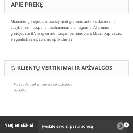
APIE PREKĘ
Aliuminio grindjuostė, pasižyminti geromis antioksidacinėmis
savybėmis ir atsparia mechaniniams smūgiams. Aliuminio
grindjuostė BA lengvai montuojamos naudojant klijus, paprastas,
elegantiškas ir patvarus sprendimas.
KLIENTŲ VERTINIMAI IR APŽVALGOS
Kol kas dar niekas nepaskelbė apžvalgos
šia kalba
Naujienlaiškiai