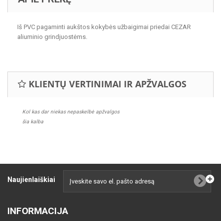
Iš PVC pagaminti aukštos kokybės užbaigimai priedai CEZAR
aliuminio grindjuostėms.
KLIENTŲ VERTINIMAI IR APŽVALGOS
Kol kas dar niekas nepaskelbė apžvalgos
šia kalba
Naujienlaiškiai
INFORMACIJA