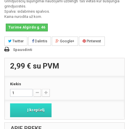
Grindjuosčių sujungimai naudojami uždengti tas vietas kur susijungia
grindjuostės.
Spalva: sidabrinės
spalvos.
Kaina nurodita už kom.
Turime Algirdo g. 46
Twitter
Dalintis
Google+
Pinterest
Spausdinti
2,99 €
su PVM
Kiekis
Į krepšelį
APIE PREKĘ