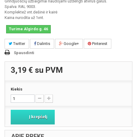
Grindjuosčių užbaigimai naudojami uždengti atvirus galus.
Spalva: RAL 9003.
Komplekte2 vnt.dešinė ir kairė
Kaina nurodita už 1vnt.
Turime Algirdo g. 46
Twitter
Dalintis
Google+
Pinterest
Spausdinti
3,19 €
su PVM
Kiekis
Į krepšelį
APIE PREKĘ