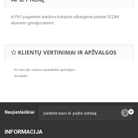
Iš PVC pagaminti aukštos kokybės užbaigimai priedai CEZAR
aliuminio grindjuostėms.
KLIENTŲ VERTINIMAI IR APŽVALGOS
Kol kas dar niekas nepaskelbė apžvalgos
šia kalba
Naujienlaiškiai
INFORMACIJA