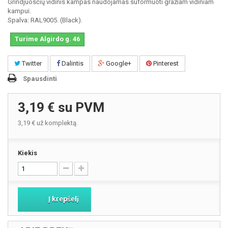
Grindjuosčių vidinis kampas naudojamas suformuoti gražiam vidiniam
kampui.
Spalva: RAL9005. (Black).
Turime Algirdo g. 46
Twitter
Dalintis
Google+
Pinterest
Spausdinti
3,19 €
su PVM
3,19 €
už komplektą.
Kiekis
Į krepšelį