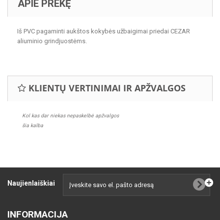
APIE PREKĘ
Iš PVC pagaminti aukštos kokybės užbaigimai priedai CEZAR
aliuminio grindjuostėms.
KLIENTŲ VERTINIMAI IR APŽVALGOS
Kol kas dar niekas nepaskelbė apžvalgos
šia kalba
Naujienlaiškiai
INFORMACIJA