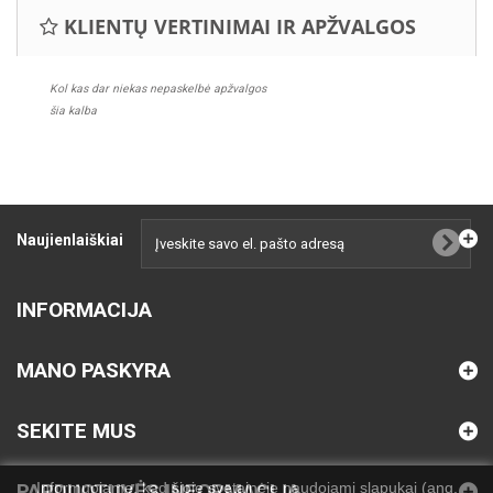
KLIENTŲ VERTINIMAI IR APŽVALGOS
Kol kas dar niekas nepaskelbė apžvalgos
šia kalba
Naujienlaiškiai
INFORMACIJA
MANO PASKYRA
SEKITE MUS
Informuojame, kad šioje svetainėje naudojami slapukai (ang.
PARDUOTUVĖS INFORMACIJA