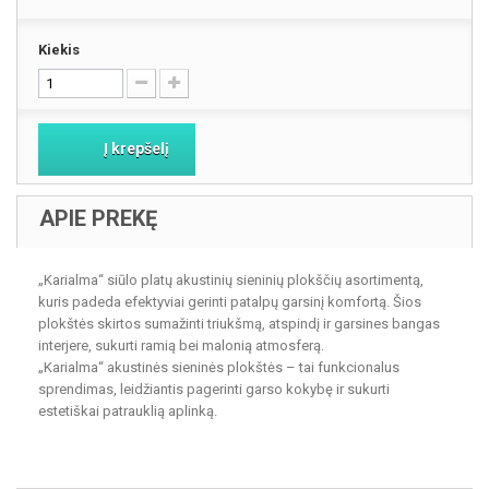
Kiekis
Į krepšelį
APIE PREKĘ
„Karialma“ siūlo platų akustinių sieninių plokščių asortimentą,
kuris padeda efektyviai gerinti patalpų garsinį komfortą. Šios
plokštės skirtos sumažinti triukšmą, atspindį ir garsines bangas
interjere, sukurti ramią bei malonią atmosferą.
„Karialma“ akustinės sieninės plokštės – tai funkcionalus
sprendimas, leidžiantis pagerinti garso kokybę ir sukurti
estetiškai patrauklią aplinką.