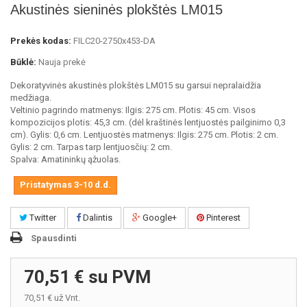
Akustinės sieninės plokštės LM015
Prekės kodas:
FILC20-2750x453-DA
Būklė:
Nauja prekė
Dekoratyvinės akustinės plokštės LM015 su garsui nepralaidžia
medžiaga.
Veltinio pagrindo matmenys: Ilgis: 275 cm. Plotis: 45 cm. Visos
kompozicijos plotis: 45,3 cm. (dėl kraštinės lentjuostės pailginimo 0,3
cm). Gylis: 0,6 cm. Lentjuostės matmenys: Ilgis: 275 cm. Plotis: 2 cm.
Gylis: 2 cm. Tarpas tarp lentjuosčių: 2 cm.
Spalva: Amatininkų ąžuolas.
Pristatymas 3-10 d.d.
Twitter
Dalintis
Google+
Pinterest
Spausdinti
70,51 €
su PVM
70,51 €
už Vnt.