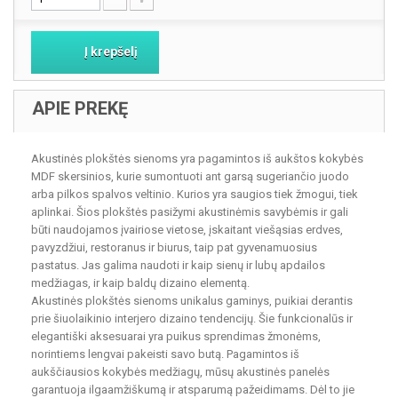
Į krepšelį
APIE PREKĘ
Akustinės plokštės sienoms yra pagamintos iš aukštos kokybės
MDF skersinios, kurie sumontuoti ant garsą sugeriančio juodo
arba pilkos spalvos veltinio. Kurios yra saugios tiek žmogui, tiek
aplinkai. Šios plokštės pasižymi akustinėmis savybėmis ir gali
būti naudojamos įvairiose vietose, įskaitant viešąsias erdves,
pavyzdžiui, restoranus ir biurus, taip pat gyvenamuosius
pastatus. Jas galima naudoti ir kaip sienų ir lubų apdailos
medžiagas, ir kaip baldų dizaino elementą.
Akustinės plokštės sienoms unikalus gaminys, puikiai derantis
prie šiuolaikinio interjero dizaino tendencijų. Šie funkcionalūs ir
elegantiški aksesuarai yra puikus sprendimas žmonėms,
norintiems lengvai pakeisti savo butą. Pagamintos iš
aukščiausios kokybės medžiagų, mūsų akustinės panelės
garantuoja ilgaamžiškumą ir atsparumą pažeidimams. Dėl to jie