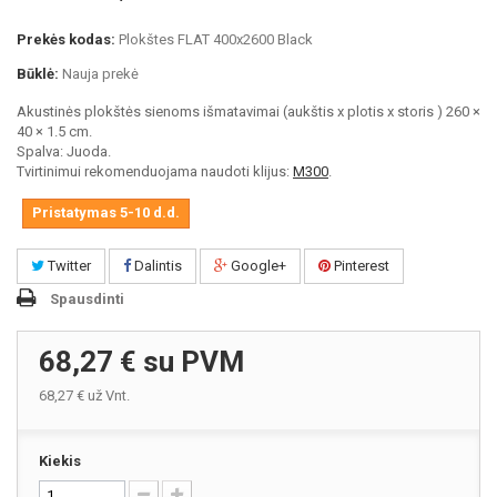
Prekės kodas:
Plokštes FLAT 400x2600 Black
Būklė:
Nauja prekė
Akustinės plokštės sienoms išmatavimai (aukštis x plotis x storis ) 260 ×
40 × 1.5 cm.
Spalva: Juoda.
Tvirtinimui rekomenduojama naudoti klijus:
M300
.
Pristatymas 5-10 d.d.
Twitter
Dalintis
Google+
Pinterest
Spausdinti
68,27 €
su PVM
68,27 €
už Vnt.
Kiekis