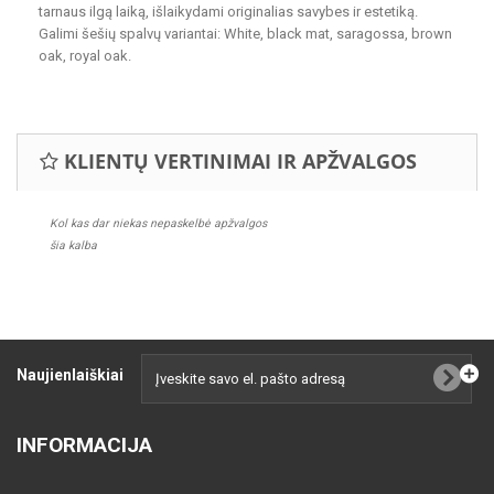
tarnaus ilgą laiką, išlaikydami originalias savybes ir estetiką.
Galimi šešių spalvų variantai: White, black mat, saragossa, brown
oak, royal oak.
KLIENTŲ VERTINIMAI IR APŽVALGOS
Kol kas dar niekas nepaskelbė apžvalgos
šia kalba
Naujienlaiškiai
INFORMACIJA