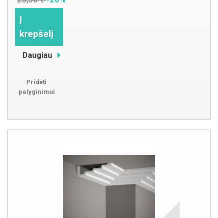
Į
krepšelį
Daugiau
Pridėti
palyginimui