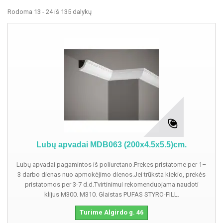
Rodoma 13 - 24 iš 135 dalykų
Lubų apvadai MDB063 (200x4.5x5.5)cm.
Lubų apvadai pagamintos iš poliuretano.Prekes pristatome per 1–
3 darbo dienas nuo apmokėjimo dienos.Jei trūksta kiekio, prekės
pristatomos per 3-7 d.d.Tvirtinimui rekomenduojama naudoti
klijus M300. M310. Glaistas PUFAS STYRO-FILL.
Turime Algirdo g. 46