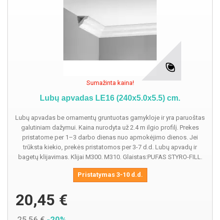
Sumažinta kaina!
Lubų apvadas LE16 (240x5.0x5.5) cm.
Lubų apvadas be ornamentų gruntuotas gamykloje ir yra paruoštas
galutiniam dažymui. Kaina nurodyta už 2.4 m ilgio profilį. Prekes
pristatome per 1–3 darbo dienas nuo apmokėjimo dienos. Jei
trūksta kiekio, prekės pristatomos per 3-7 d.d. Lubų apvadų ir
bagetų klijavimas. Klijai M300. M310. Glaistas:PUFAS STYRO-FILL.
Pristatymas 3-10 d.d.
20,45 €
25,56 €
-20%