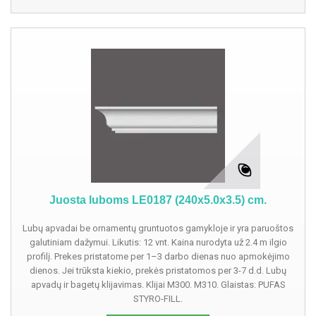
Juosta luboms LE0187 (240x5.0x3.5) cm.
Lubų apvadai be ornamentų gruntuotos gamykloje ir yra paruoštos
galutiniam dažymui. Likutis: 12 vnt. Kaina nurodyta už 2.4 m ilgio
profilį. Prekes pristatome per 1–3 darbo dienas nuo apmokėjimo
dienos. Jei trūksta kiekio, prekės pristatomos per 3-7 d.d. Lubų
apvadų ir bagetų klijavimas. Klijai M300. M310. Glaistas: PUFAS
STYRO-FILL.