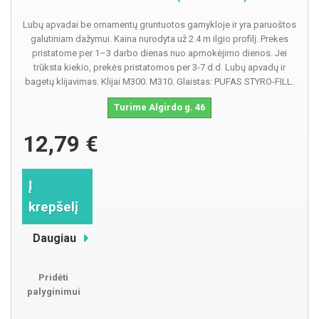
Lubų apvadai be ornamentų gruntuotos gamykloje ir yra paruoštos
galutiniam dažymui. Kaina nurodyta už 2.4 m ilgio profilį. Prekes
pristatome per 1–3 darbo dienas nuo apmokėjimo dienos. Jei
trūksta kiekio, prekės pristatomos per 3-7 d.d. Lubų apvadų ir
bagetų klijavimas. Klijai M300. M310. Glaistas: PUFAS STYRO-FILL.
Turime Algirdo g. 46
12,79 €
Į
krepšelį
Daugiau
Pridėti
palyginimui