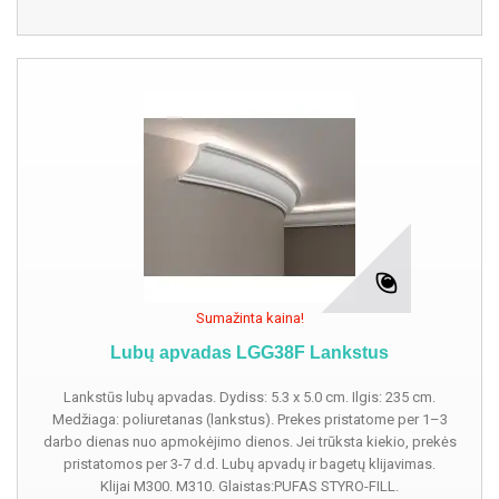
Sumažinta kaina!
Lubų apvadas LGG38F Lankstus
Lankstūs lubų apvadas. Dydiss: 5.3 x 5.0 cm. Ilgis: 235 cm.
Medžiaga: poliuretanas (lankstus). Prekes pristatome per 1–3
darbo dienas nuo apmokėjimo dienos. Jei trūksta kiekio, prekės
pristatomos per 3-7 d.d. Lubų apvadų ir bagetų klijavimas.
Klijai M300. M310. Glaistas:PUFAS STYRO-FILL.