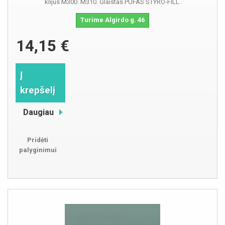
klijus M300. M310. Glaistas PUFAS STYRO-FILL.
Turime Algirdo g. 46
14,15 €
Į
krepšelį
Daugiau
Pridėti
palyginimui