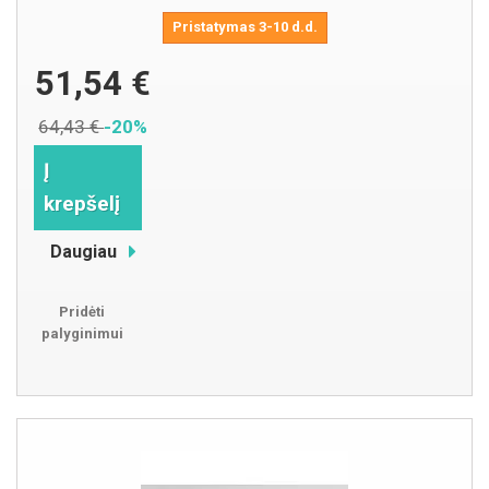
Pristatymas 3-10 d.d.
51,54 €
64,43 €
-20%
Į
krepšelį
Daugiau
Pridėti
palyginimui