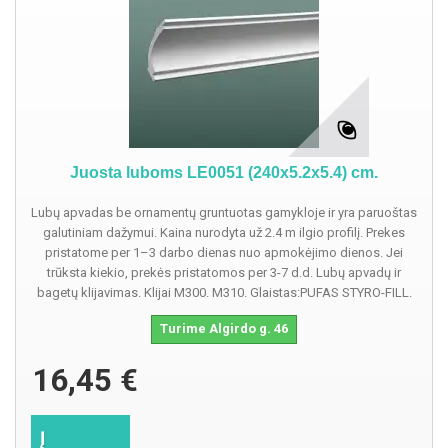
Juosta luboms LE0051 (240x5.2x5.4) cm.
Lubų apvadas be ornamentų gruntuotas gamykloje ir yra paruoštas
galutiniam dažymui. Kaina nurodyta už 2.4 m ilgio profilį. Prekes
pristatome per 1–3 darbo dienas nuo apmokėjimo dienos. Jei
trūksta kiekio, prekės pristatomos per 3-7 d.d. Lubų apvadų ir
bagetų klijavimas. Klijai M300. M310. Glaistas:PUFAS STYRO-FILL.
Turime Algirdo g. 46
16,45 €
Į