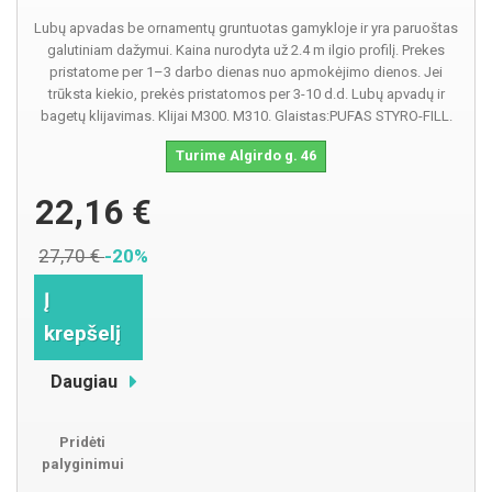
Lubų apvadas be ornamentų gruntuotas gamykloje ir yra paruoštas
galutiniam dažymui. Kaina nurodyta už 2.4 m ilgio profilį. Prekes
pristatome per 1–3 darbo dienas nuo apmokėjimo dienos. Jei
trūksta kiekio, prekės pristatomos per 3-10 d.d. Lubų apvadų ir
bagetų klijavimas. Klijai M300. M310. Glaistas:PUFAS STYRO-FILL.
Turime Algirdo g. 46
22,16 €
27,70 €
-20%
Į
krepšelį
Daugiau
Pridėti
palyginimui