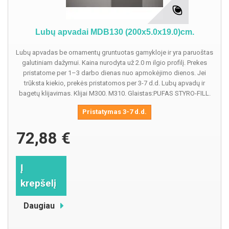
Lubų apvadai MDB130 (200x5.0x19.0)cm.
Lubų apvadas be ornamentų gruntuotas gamykloje ir yra paruoštas
galutiniam dažymui. Kaina nurodyta už 2.0 m ilgio profilį. Prekes
pristatome per 1–3 darbo dienas nuo apmokėjimo dienos. Jei
trūksta kiekio, prekės pristatomos per 3-7 d.d. Lubų apvadų ir
bagetų klijavimas. Klijai M300. M310. Glaistas:PUFAS STYRO-FILL.
Pristatymas 3-7 d.d.
72,88 €
Į
krepšelį
Daugiau