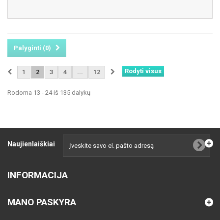
Palyginti (
0
)
Rodyti visus
1
2
3
4
...
12
Rodoma 13 - 24 iš 135 dalykų
Naujienlaiškiai
INFORMACIJA
MANO PASKYRA