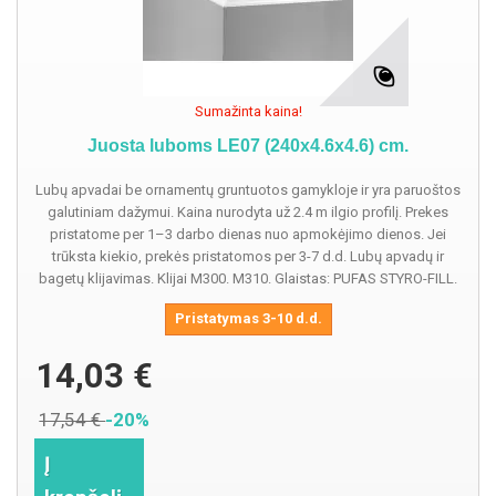
Sumažinta kaina!
Juosta luboms LE07 (240x4.6x4.6) cm.
Lubų apvadai be ornamentų gruntuotos gamykloje ir yra paruoštos
galutiniam dažymui. Kaina nurodyta už 2.4 m ilgio profilį. Prekes
pristatome per 1–3 darbo dienas nuo apmokėjimo dienos. Jei
trūksta kiekio, prekės pristatomos per 3-7 d.d. Lubų apvadų ir
bagetų klijavimas. Klijai M300. M310. Glaistas: PUFAS STYRO-FILL.
Pristatymas 3-10 d.d.
14,03 €
17,54 €
-20%
Į