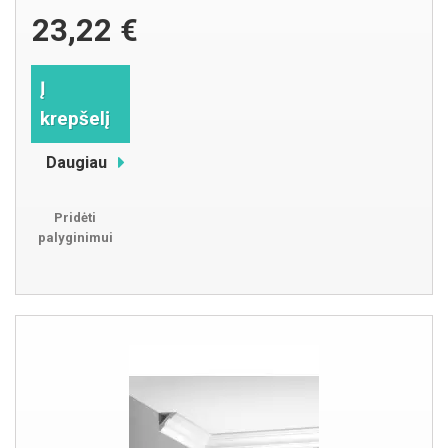
23,22 €
Į
krepšelį
Daugiau
Pridėti
palyginimui