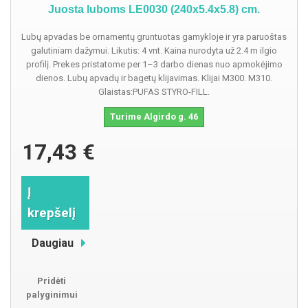
Juosta luboms LE0030 (240x5.4x5.8) cm.
Lubų apvadas be ornamentų gruntuotas gamykloje ir yra paruoštas
galutiniam dažymui. Likutis: 4 vnt. Kaina nurodyta už 2.4 m ilgio
profilį. Prekes pristatome per 1–3 darbo dienas nuo apmokėjimo
dienos. Lubų apvadų ir bagetų klijavimas. Klijai M300. M310.
Glaistas:PUFAS STYRO-FILL.
Turime Algirdo g. 46
17,43 €
Į
krepšelį
Daugiau
Pridėti
palyginimui