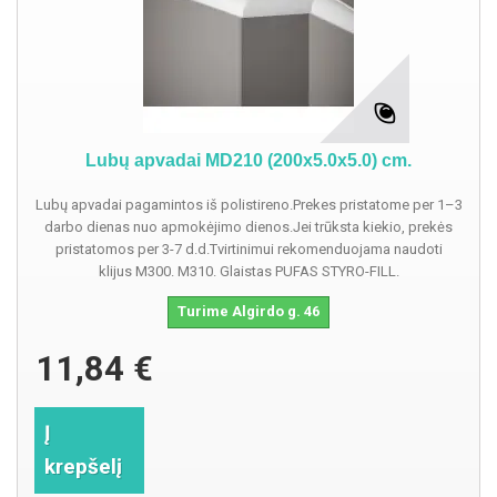
Lubų apvadai MD210 (200x5.0x5.0) cm.
Lubų apvadai pagamintos iš polistireno.Prekes pristatome per 1–3
darbo dienas nuo apmokėjimo dienos.Jei trūksta kiekio, prekės
pristatomos per 3-7 d.d.Tvirtinimui rekomenduojama naudoti
klijus M300. M310. Glaistas PUFAS STYRO-FILL.
Turime Algirdo g. 46
11,84 €
Į
krepšelį