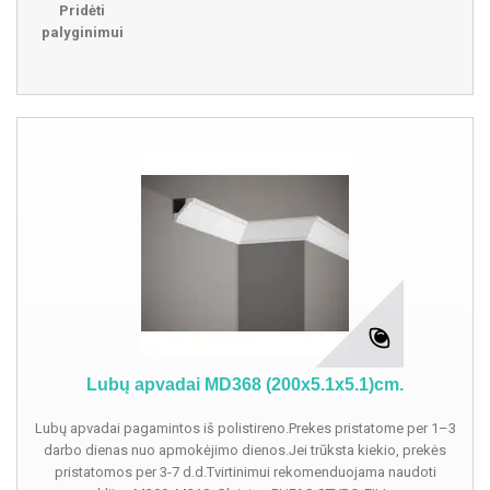
Pridėti
palyginimui
Lubų apvadai MD368 (200x5.1x5.1)cm.
Lubų apvadai pagamintos iš polistireno.Prekes pristatome per 1–3
darbo dienas nuo apmokėjimo dienos.Jei trūksta kiekio, prekės
pristatomos per 3-7 d.d.Tvirtinimui rekomenduojama naudoti