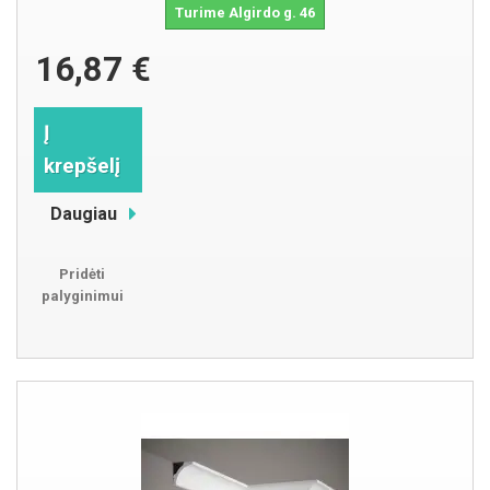
Turime Algirdo g. 46
16,87 €
Į
krepšelį
Daugiau
Pridėti
palyginimui