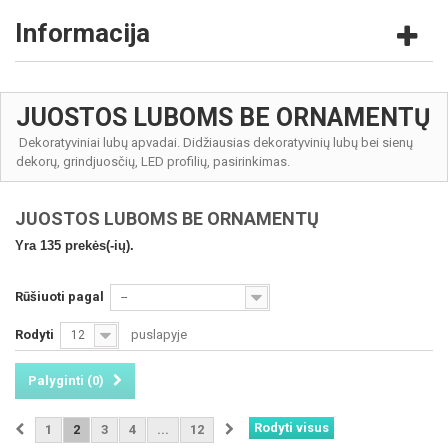
Informacija
JUOSTOS LUBOMS BE ORNAMENTŲ
Dekoratyviniai
lubų apvadai. Didžiausias dekoratyvinių lubų bei sienų
dekorų, grindjuosčių, LED profilių, pasirinkimas.
JUOSTOS LUBOMS BE ORNAMENTŲ
Yra 135 prekės(-ių).
Rūšiuoti pagal
--
Rodyti
puslapyje
12
Palyginti (
0
)
Rodyti visus
1
2
3
4
...
12